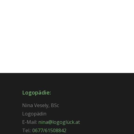
Logopädie:
Nina Vesely, BSc
Logopädin
E-Mail:
nina@logoglück.at
Tel.:
0677/61508842