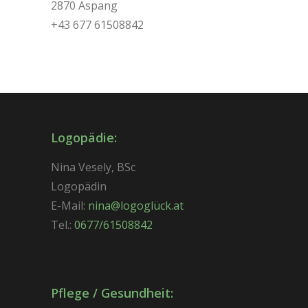
2870 Aspang
+43 677 61508842
Logopädie:
Nina Vesely, BSc
Logopädin
E-Mail:
nina@logoglück.at
Tel.:
0677/61508842
Pflege / Gesundheit: